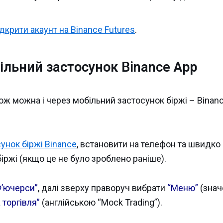
ідкрити акаунт на Binance Futures
.
ільний застосунок Binance App
ож можна і через мобільний застосунок біржі – Binan
унок біржі Binance
, встановити на телефон та швидко
іржі (якщо це не було зроблено раніше).
Ф’ючерси”
, далі зверху праворуч вибрати
“Меню”
(знач
 торгівля”
(англійською “Mock Trading”).