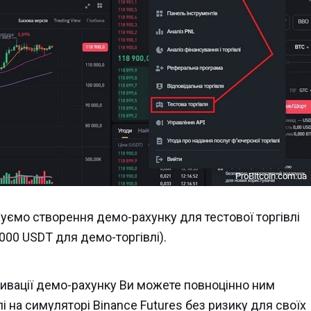
уємо створення демо-рахунку для тестової торгівлі
000 USDT для демо-торгівлі).
тивації демо-рахунку Ви можете повноцінно ним
і на симуляторі Binance Futures без ризику для своїх