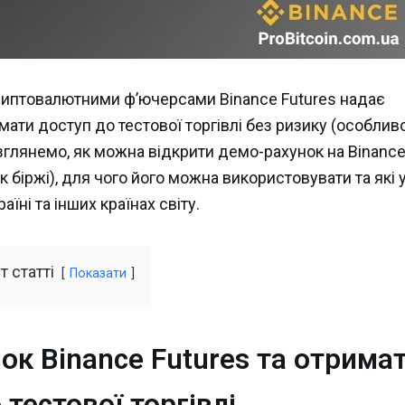
 криптовалютними ф’ючерсами Binance Futures надає
ати доступ до тестової торгівлі без ризику (особлив
озглянемо, як можна відкрити демо-рахунок на Binanc
к біржі), для чого його можна використовувати та які 
їні та інших країнах світу.
т статті
Показати
ок Binance Futures та отрима
 тестової торгівлі