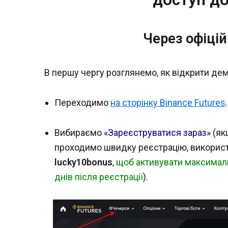
Через офіцій
В першу чергу розглянемо, як відкрити демо
Переходимо
на сторінку Binance Futures
.
Вибираємо
«Зареєструватися зараз»
(як
проходимо швидку реєстрацію, викорис
lucky10bonus
,
щоб активувати максимальн
днів після реєстрації
).