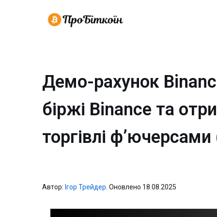
Перейти
до
вмісту
Демо-рахунок Binance
біржі Binance та отр
торгівлі ф’ючерсами 
Автор:
Ігор Трейдер
. Оновлено 18.08.2025