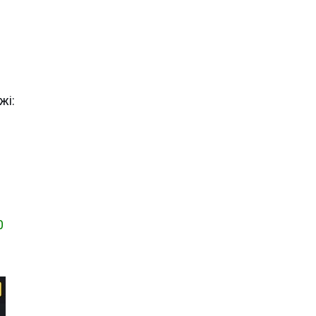
жі:
0