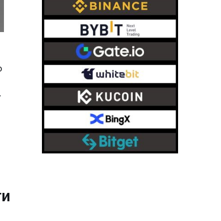
о
e
у
ти