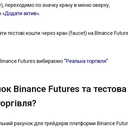
у), переходимо по значку крану в меню зверху,
о
«Додати актив»
.
и тестові кошти через кран (faucet) на Binance Futur
 Binance Futures вибираємо
“Реальна торгівля”
ок Binance Futures та тестова
торгівля?
льний рахунок для трейдерів платформи Binance Futu