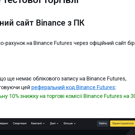
ний сайт Binance з ПК
-рахунок на Binance Futures через офіційний сайт бір
що ще немає облікового запису на Binance Futures,
товуючи цей
реферальний код Binance Futures
:
у 10% знижку на торгові комісії Binance Futures на 3