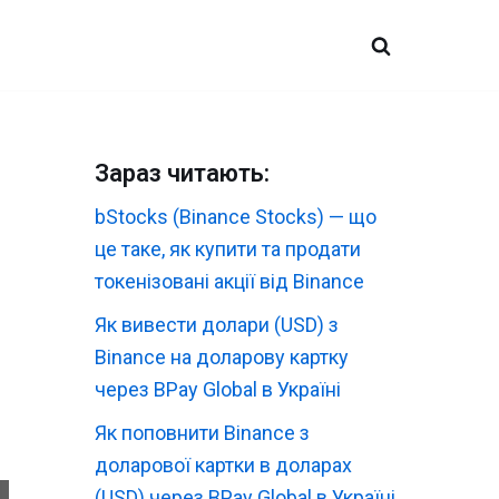
Зараз читають:
bStocks (Binance Stocks) — що
це таке, як купити та продати
токенізовані акції від Binance
Як вивести долари (USD) з
Binance на доларову картку
через BPay Global в Україні
Як поповнити Binance з
доларової картки в доларах
(USD) через BPay Global в Україні