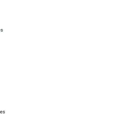
es
res