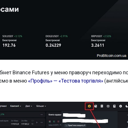
абінет Binance Futures у меню праворуч переходимо п
раємо в меню
«Профіль» — «Тестова торгівля»
(англійсь