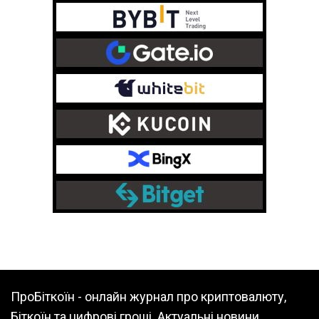
ПроБіткоїн - онлайн журнал про криптовалюту,
Біткоїн та цифрові гроші. Актуальні новини,